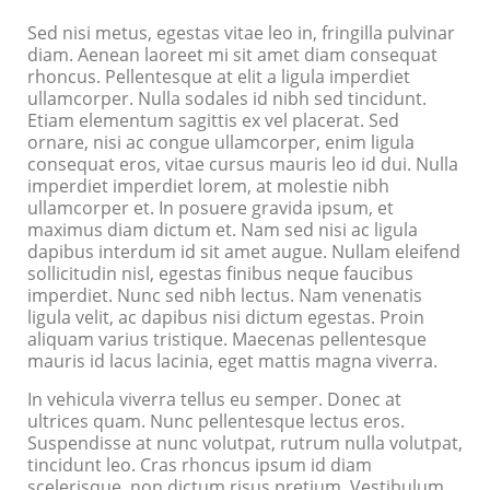
Sed nisi metus, egestas vitae leo in, fringilla pulvinar
diam. Aenean laoreet mi sit amet diam consequat
rhoncus. Pellentesque at elit a ligula imperdiet
ullamcorper. Nulla sodales id nibh sed tincidunt.
Etiam elementum sagittis ex vel placerat. Sed
ornare, nisi ac congue ullamcorper, enim ligula
consequat eros, vitae cursus mauris leo id dui. Nulla
imperdiet imperdiet lorem, at molestie nibh
ullamcorper et. In posuere gravida ipsum, et
maximus diam dictum et. Nam sed nisi ac ligula
dapibus interdum id sit amet augue. Nullam eleifend
sollicitudin nisl, egestas finibus neque faucibus
imperdiet. Nunc sed nibh lectus. Nam venenatis
ligula velit, ac dapibus nisi dictum egestas. Proin
aliquam varius tristique. Maecenas pellentesque
mauris id lacus lacinia, eget mattis magna viverra.
In vehicula viverra tellus eu semper. Donec at
ultrices quam. Nunc pellentesque lectus eros.
Suspendisse at nunc volutpat, rutrum nulla volutpat,
tincidunt leo. Cras rhoncus ipsum id diam
scelerisque, non dictum risus pretium. Vestibulum