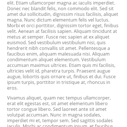
elit. Etiam ullamcorper magna ac iaculis imperdiet.
Donec nec blandit felis, non commodo elit. Sed sit
amet dui sollicitudin, dignissim risus facilisis, aliquet
magna. Nunc dictum elementum felis vel luctus.
Morbi et orci porttitor, dignissim tortor eget, finibus
velit. Aenean at facilisis sapien. Aliquam tincidunt at
metus at semper. Fusce nec sapien at ex aliquet
euismod. Sed vestibulum vestibulum nisi, quis
hendrerit nibh convallis sit amet. Pellentesque a
faucibus enim, aliquam malesuada nisi. Aliquam
condimentum aliquet elementum. Vestibulum
accumsan maximus ultrices. Etiam quis mi facilisis,
ultricies velit id, pharetra turpis. Praesent augue
augue, lobortis quis ornare ut, finibus et dui. Fusce
ipsum turpis, porttitor in tristique at, rhoncus in
eros.
Vivamus aliquet, quam nec tempus ullamcorper,
erat elit egestas est, sit amet elementum libero
tortor congue libero. Sed laoreet ante sit amet
volutpat accumsan. Nunc in magna sodales,
imperdiet mi et, tempor sem. Sed sagittis sodales
iaculis. Morbi ac condimentum ipsum, et faucibus