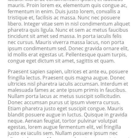
mauris. Proin lorem ex, elementum quis congue ac,
fermentum in enim. Duis justo lorem, convallis a
tristique et, facilisis ac massa. Nunc nec posuere
libero. Integer vitae sem in nisl condimentum aliquet
pharetra quis ligula. Nunc et sem ac metus faucibus
tincidunt sit amet sed massa. In porta iaculis felis
nec cursus. Mauris viverra massa lacus, non porta
ipsum condimentum sed. Donec gravida ornare elit,
id mollis erat egestas ut. Pellentesque quam turpis,
congue eget dictum sit amet, sagittis et quam.
Praesent sapien sapien, ultrices et ante eu, posuere
fringilla lectus. Praesent quis magna augue. Donec
ultricies nisl pharetra iaculis accumsan. Interdum et
malesuada fames ac ante ipsum primis in faucibus.
Nullam porta lacus ac metus suscipit sollicitudin.
Donec accumsan purus ut ipsum viverra cursus.
Etiam pharetra justo eget suscipit congue. Mauris
blandit posuere augue in luctus. Quisque in gravida
neque. Aenean feugiat, tortor pulvinar volutpat
egestas, lorem augue fermentum elit, vel fringilla
justo ex iaculis sem. Nullam posuere ipsum nec