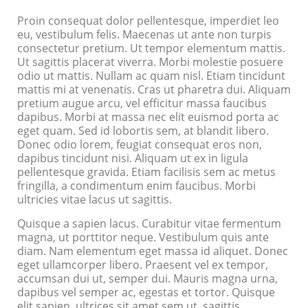
Proin consequat dolor pellentesque, imperdiet leo
eu, vestibulum felis. Maecenas ut ante non turpis
consectetur pretium. Ut tempor elementum mattis.
Ut sagittis placerat viverra. Morbi molestie posuere
odio ut mattis. Nullam ac quam nisl. Etiam tincidunt
mattis mi at venenatis. Cras ut pharetra dui. Aliquam
pretium augue arcu, vel efficitur massa faucibus
dapibus. Morbi at massa nec elit euismod porta ac
eget quam. Sed id lobortis sem, at blandit libero.
Donec odio lorem, feugiat consequat eros non,
dapibus tincidunt nisi. Aliquam ut ex in ligula
pellentesque gravida. Etiam facilisis sem ac metus
fringilla, a condimentum enim faucibus. Morbi
ultricies vitae lacus ut sagittis.
Quisque a sapien lacus. Curabitur vitae fermentum
magna, ut porttitor neque. Vestibulum quis ante
diam. Nam elementum eget massa id aliquet. Donec
eget ullamcorper libero. Praesent vel ex tempor,
accumsan dui ut, semper dui. Mauris magna urna,
dapibus vel semper ac, egestas et tortor. Quisque
elit sapien, ultrices sit amet sem ut, sagittis